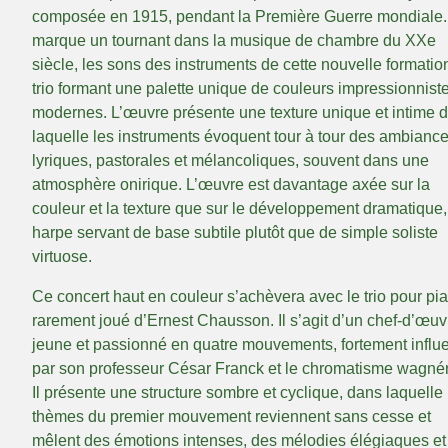
composée en 1915, pendant la Première Guerre mondiale.
marque un tournant dans la musique de chambre du XXe
siècle, les sons des instruments de cette nouvelle formatio
trio formant une palette unique de couleurs impressionnist
modernes. L’œuvre présente une texture unique et intime 
laquelle les instruments évoquent tour à tour des ambianc
lyriques, pastorales et mélancoliques, souvent dans une
atmosphère onirique. L’œuvre est davantage axée sur la
couleur et la texture que sur le développement dramatique,
harpe servant de base subtile plutôt que de simple soliste
virtuose.
Ce concert haut en couleur s’achèvera avec le trio pour pi
rarement joué d’Ernest Chausson. Il s’agit d’un chef-d’œuv
jeune et passionné en quatre mouvements, fortement influ
par son professeur César Franck et le chromatisme wagnér
Il présente une structure sombre et cyclique, dans laquelle 
thèmes du premier mouvement reviennent sans cesse et
mêlent des émotions intenses, des mélodies élégiaques et