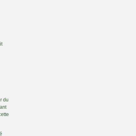
it
r du
ant
cette
é