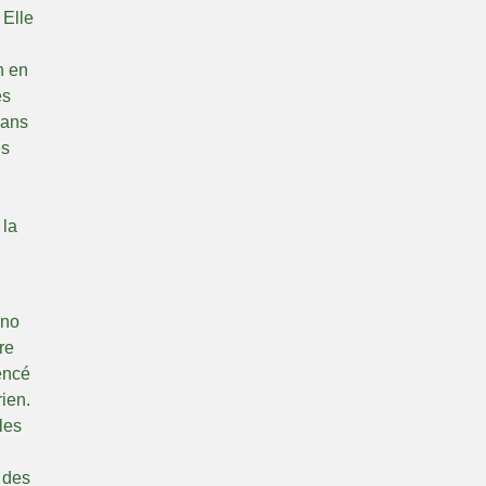
 Elle
n en
es
dans
es
 la
ano
re
encé
ien.
les
 des