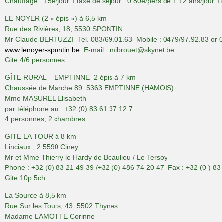
Chauffage : 15e/jour +Taxe de séjour : 0.80e/pers de + 12 ans/jour +N
LE NOYER (2 « épis ») à 6,5 km
Rue des Rivières, 18, 5530 SPONTIN
Mr Claude BERTUZZI Tel. 083/69.01.63 Mobile : 0479/97.92.83 or 
www.lenoyer-spontin.be
E-mail : mibrouet@skynet.be
Gite 4/6 personnes
GÎTE RURAL – EMPTINNE 2 épis à 7 km
Chaussée de Marche 89 5363 EMPTINNE (HAMOIS)
Mme MASUREL Elisabeth
par téléphone au : +32 (0) 83 61 37 12 7
4 personnes, 2 chambres
GITE LA TOUR à 8 km
Linciaux , 2 5590 Ciney
Mr et Mme Thierry le Hardy de Beaulieu / Le Tersoy
Phone : +32 (0) 83 21 49 39 /+32 (0) 486 74 20 47 Fax : +32 (0 ) 83
Gite 10p 5ch
La Source à 8,5 km
Rue Sur les Tours, 43 5502 Thynes
Madame LAMOTTE Corinne