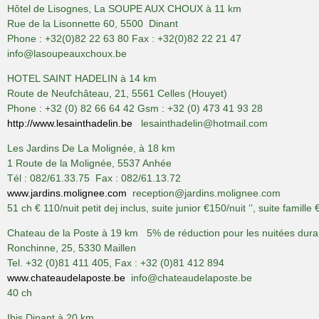
Hôtel de Lisognes, La SOUPE AUX CHOUX à 11 km
Rue de la Lisonnette 60, 5500 Dinant
Phone : +32(0)82 22 63 80 Fax : +32(0)82 22 21 47
info@lasoupeauxchoux.be
HOTEL SAINT HADELIN à 14 km
Route de Neufchâteau, 21, 5561 Celles (Houyet)
Phone : +32 (0) 82 66 64 42 Gsm : +32 (0) 473 41 93 28
http://www.lesainthadelin.be
lesainthadelin@hotmail.com
Les Jardins De La Molignée, à 18 km
1 Route de la Molignée, 5537 Anhée
Tél : 082/61.33.75 Fax : 082/61.13.72
www.jardins.molignee.com
reception@jardins.molignee.com
51 ch € 110/nuit petit dej inclus, suite junior €150/nuit ‘’, suite famille 
Chateau de la Poste à 19 km 5% de réduction pour les nuitées durant 
Ronchinne, 25, 5330 Maillen
Tel. +32 (0)81 411 405, Fax : +32 (0)81 412 894
www.chateaudelaposte.be
info@chateaudelaposte.be
40 ch
Ibis Dinant à 20 km