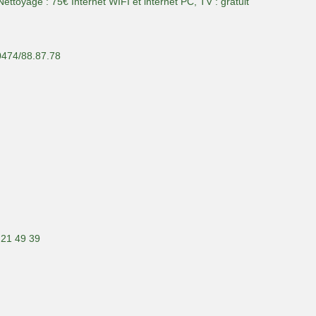
ettoyage : 75€ Internet WIFI et internet PC, TV : gratuit
0474/88.87.78
 21 49 39