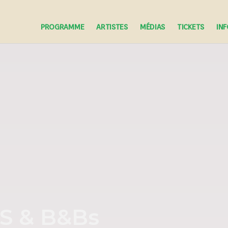
PROGRAMME
ARTISTES
MÉDIAS
TICKETS
IN
S & B&Bs