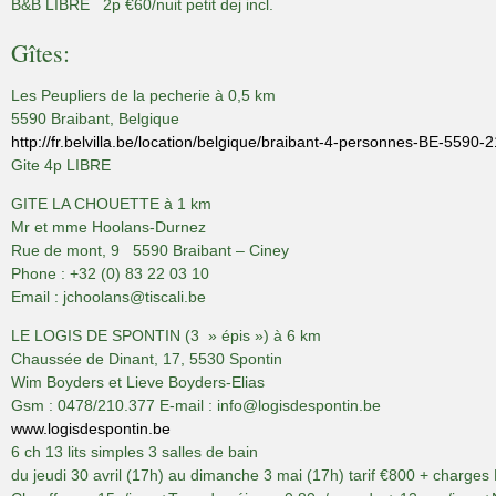
B&B LIBRE 2p €60/nuit petit dej incl.
Gîtes:
Les Peupliers de la pecherie à 0,5 km
5590 Braibant, Belgique
http://fr.belvilla.be/location/belgique/braibant-4-personnes-BE-5590-2
Gite 4p LIBRE
GITE LA CHOUETTE à 1 km
Mr et mme Hoolans-Durnez
Rue de mont, 9 5590 Braibant – Ciney
Phone : +32 (0) 83 22 03 10
Email : jchoolans@tiscali.be
LE LOGIS DE SPONTIN (3 » épis ») à 6 km
Chaussée de Dinant, 17, 5530 Spontin
Wim Boyders et Lieve Boyders-Elias
Gsm : 0478/210.377 E-mail : info@logisdespontin.be
www.logisdespontin.be
6 ch 13 lits simples 3 salles de bain
du jeudi 30 avril (17h) au dimanche 3 mai (17h) tarif €800 + charges Eau