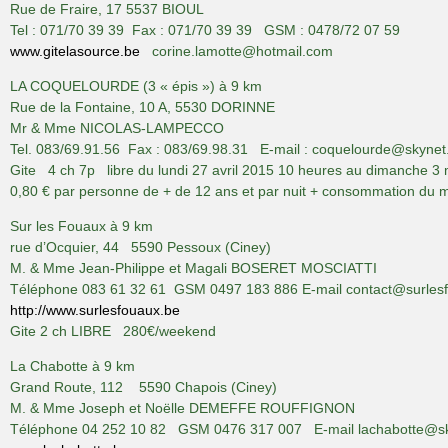
Rue de Fraire, 17 5537 BIOUL
Tel : 071/70 39 39 Fax : 071/70 39 39 GSM : 0478/72 07 59
www.gitelasource.be
corine.lamotte@hotmail.com
LA COQUELOURDE (3 « épis ») à 9 km
Rue de la Fontaine, 10 A, 5530 DORINNE
Mr & Mme NICOLAS-LAMPECCO
Tel. 083/69.91.56 Fax : 083/69.98.31 E-mail : coquelourde@skynet
Gite 4 ch 7p libre du lundi 27 avril 2015 10 heures au dimanche 3 
0,80 € par personne de + de 12 ans et par nuit + consommation du 
Sur les Fouaux à 9 km
rue d’Ocquier, 44 5590 Pessoux (Ciney)
M. & Mme Jean-Philippe et Magali BOSERET MOSCIATTI
Téléphone 083 61 32 61 GSM 0497 183 886 E-mail contact@surles
http://www.surlesfouaux.be
Gite 2 ch LIBRE 280€/weekend
La Chabotte à 9 km
Grand Route, 112 5590 Chapois (Ciney)
M. & Mme Joseph et Noëlle DEMEFFE ROUFFIGNON
Téléphone 04 252 10 82 GSM 0476 317 007 E-mail lachabotte@sk