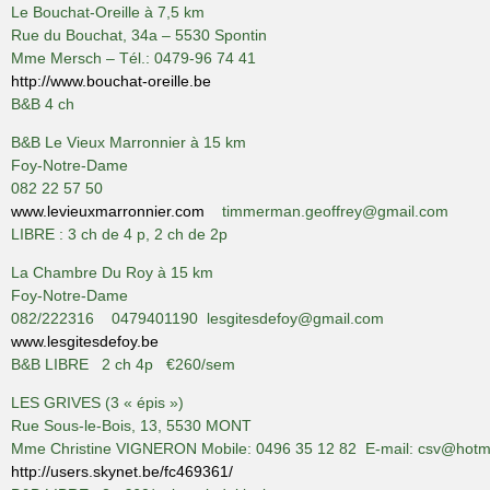
Le Bouchat-Oreille à 7,5 km
Rue du Bouchat, 34a – 5530 Spontin
Mme Mersch – Tél.: 0479-96 74 41
http://www.bouchat-oreille.be
B&B 4 ch
B&B Le Vieux Marronnier à 15 km
Foy-Notre-Dame
082 22 57 50
www.levieuxmarronnier.com
timmerman.geoffrey@gmail.com
LIBRE : 3 ch de 4 p, 2 ch de 2p
La Chambre Du Roy à 15 km
Foy-Notre-Dame
082/222316 0479401190 lesgitesdefoy@gmail.com
www.lesgitesdefoy.be
B&B LIBRE 2 ch 4p €260/sem
LES GRIVES (3 « épis »)
Rue Sous-le-Bois, 13, 5530 MONT
Mme Christine VIGNERON Mobile: 0496 35 12 82 E-mail: csv@hotma
http://users.skynet.be/fc469361/