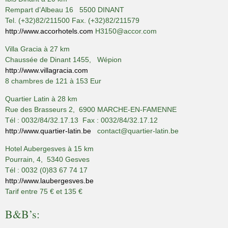
Rempart d’Albeau 16 5500 DINANT
Tel. (+32)82/211500 Fax. (+32)82/211579
http://www.accorhotels.com
H3150@accor.com
Villa Gracia à 27 km
Chaussée de Dinant 1455, Wépion
http://www.villagracia.com
8 chambres de 121 à 153 Eur
Quartier Latin à 28 km
Rue des Brasseurs 2, 6900 MARCHE-EN-FAMENNE
Tél : 0032/84/32.17.13 Fax : 0032/84/32.17.12
http://www.quartier-latin.be
contact@quartier-latin.be
Hotel Aubergesves à 15 km
Pourrain, 4, 5340 Gesves
Tél : 0032 (0)83 67 74 17
http://www.laubergesves.be
Tarif entre 75 € et 135 €
B&B’s: