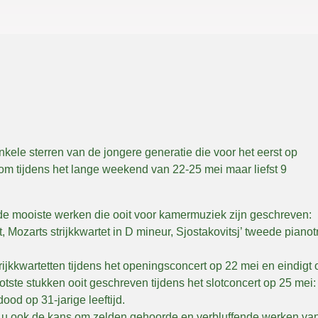
kele sterren van de jongere generatie die voor het eerst op
om tijdens het lange weekend van 22-25 mei maar liefst 9
 de mooiste werken die ooit voor kamermuziek zijn geschreven:
ozarts strijkkwartet in D mineur, Sjostakovitsj’ tweede pianotr
trijkkwartetten tijdens het openingsconcert op 22 mei en eindigt 
ste stukken ooit geschreven tijdens het slotconcert op 25 mei:
ood op 31-jarige leeftijd.
gt u ook de kans om zelden gehoorde en verbluffende werken va