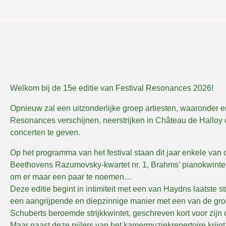
Welkom bij de 15e editie van Festival Resonances 2026!
Opnieuw zal een uitzonderlijke groep artiesten, waaronder en
Resonances verschijnen, neerstrijken in Château de Halloy 
concerten te geven.
Op het programma van het festival staan dit jaar enkele van
Beethovens Razumovsky-kwartet nr. 1, Brahms’ pianokwintet, M
om er maar een paar te noemen…
Deze editie begint in intimiteit met een van Haydns laatste s
een aangrijpende en diepzinnige manier met een van de groot
Schuberts beroemde strijkkwintet, geschreven kort voor zijn d
Maar naast deze pijlers van het kamermuziekrepertoire krij